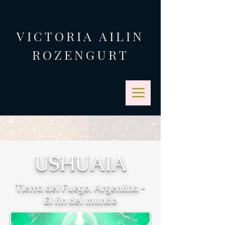
VICTORIA AILIN
ROZENGURT
USHUAIA
Tierra del Fuego, Argentina -
El fin del mundo